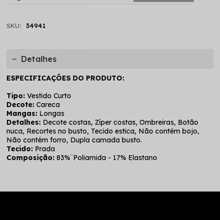
SKU:
34941
Detalhes
ESPECIFICAÇÕES DO PRODUTO:
Tipo:
Vestido Curto
Decote:
Careca
Mangas:
Longas
Detalhes:
Decote costas, Zíper costas, Ombreiras, Botão
nuca, Recortes no busto, Tecido estica, Não contém bojo,
Não contém forro, Dupla camada busto.
Tecido:
Prada
Composição:
83%¨Poliamida - 17% Elastano