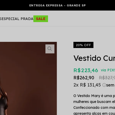
ENTREGA EXPRESSA - GRANDE SP
S
ESPECIAL PRADA
SALE
20% OFF
Vestido Cu
R$ 223,46
via PIX
R$ 262,90
R$ 327,
2x
R$ 131,45
O Vestido Mary é uma p
mulheres que buscam e
Confeccionado com mater
apresenta alças em cou