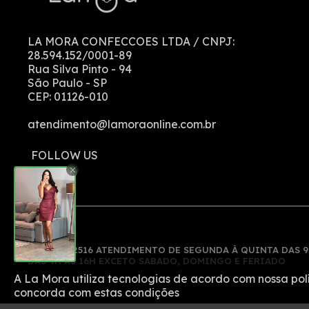
LA MORA CONFECCOES LTDA
/ CNPJ:
28.594.152/0001-89
Rua Silva Pinto
-
94
São Paulo
-
SP
CEP:
01126-010
atendimento@lamoraonline.com.br
(11) 913522516 ATENDIMENTO DE SEGUNDA À QUINTA DAS 9
DAS 9H ÀS 16H EXCETO SABADO, DOMINGO E FERIADO
A La Mora utiliza tecnologias de acordo com nossa pol
concorda com estas condições