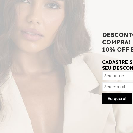
Cor
DESCONT
Tamanho
COMPRA!
P
M
G
G
10% OFF 
CADASTRE S
SEU DESCO
ADICIONAR 
Eu quero!
SKU:
3677