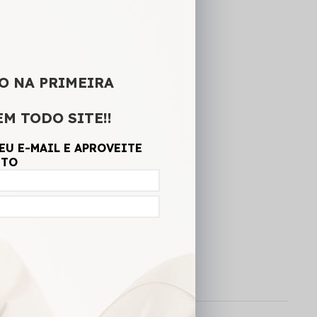
O NA PRIMEIRA
G
EM TODO SITE!!
EU E-MAIL E APROVEITE
NTO
A SACOLA
CALCULAR FRETE