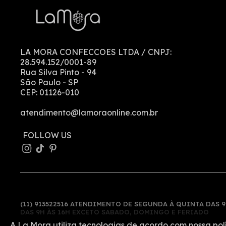
LA MORA CONFECCOES LTDA
/ CNPJ:
28.594.152/0001-89
Rua Silva Pinto
-
94
São Paulo
-
SP
CEP:
01126-010
atendimento@lamoraonline.com.br
(11) 913522516 ATENDIMENTO DE SEGUNDA À QUINTA DAS 9
DAS 9H ÀS 16H EXCETO SABADO, DOMINGO E FERIADO
A La Mora utiliza tecnologias de acordo com nossa pol