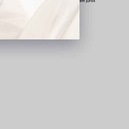
6x
R$ 101,65