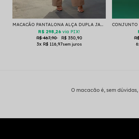
MACACÃO PANTALONA ALÇA DUPLA JAQUE COOKIE
R$ 298,26
via PIX!
R$ 467,90
R$ 350,90
R$
3x
R$ 116,97
6
O macacão é, sem dúvidas, 