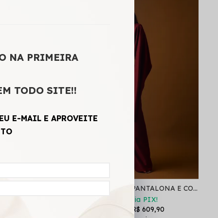
O NA PRIMEIRA
EM TODO SITE!!
EU E-MAIL E APROVEITE
NTO
MACACÃO PANTALONA STRAPLESS FLUÍDO AFRODITE FRAMBOESA
CONJUNTO MACACÃO PANTALONA E COLETE REMOVÍVEL SENSE CEREJA
!
R$ 518,41
via PIX!
R$ 1.039,90
R$ 609,90