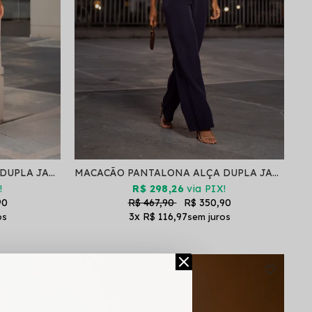
MACACÃO PANTALONA ALÇA DUPLA JAQUE CHOCOLATTE
MACACÃO PANTALONA ALÇA DUPLA JAQUE BLUEBERRY
!
R$ 298,26
via PIX!
90
R$ 467,90
R$ 350,90
3x
R$ 116,97
41%
OFF