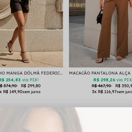
MACAQUINHO MANGA DÓLMÃ FEDERICA PRETO
R$ 254,83
via PIX!
R$ 298,26
via PIX
$ 374,90
R$ 299,80
R$ 467,90
R$ 350,
x
R$ 149,90
3x
R$ 116,97