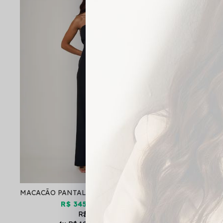
MACACÃO PANTALONA STRAPLESS FLUÍDO AFRODITE CAVIAR
R$ 345,01
via PIX!
R$ 405,90