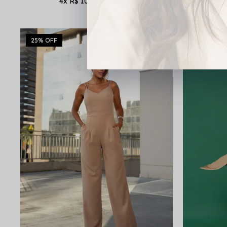
4x
R$ 101,48
25%
OFF
41%
OFF