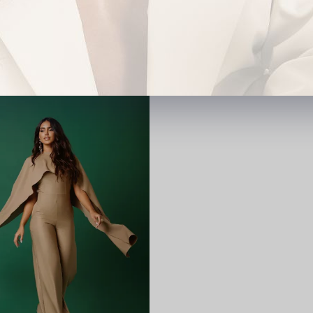
4x
R$ 116,98
4x
R$ 101,48