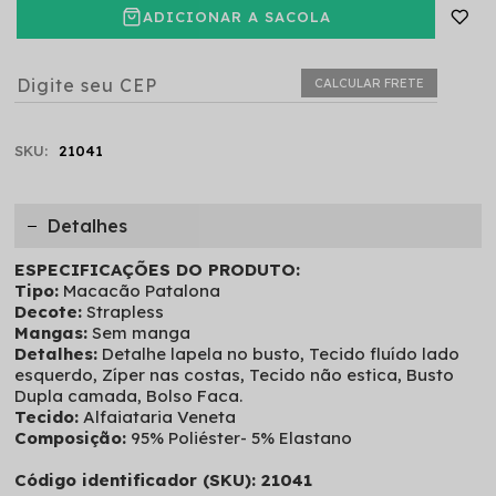
ADICIONAR A SACOLA
CALCULAR FRETE
SKU:
21041
Detalhes
ESPECIFICAÇÕES DO PRODUTO:
Tipo:
Macacão Patalona
Decote:
Strapless
Mangas:
Sem manga
Detalhes:
Detalhe lapela no busto, Tecido fluído lado
esquerdo, Zíper nas costas, Tecido não estica, Busto
Dupla camada, Bolso Faca.
Tecido:
Alfaiataria Veneta
Composição:
95% Poliéster- 5% Elastano
Código identificador (SKU): 21041