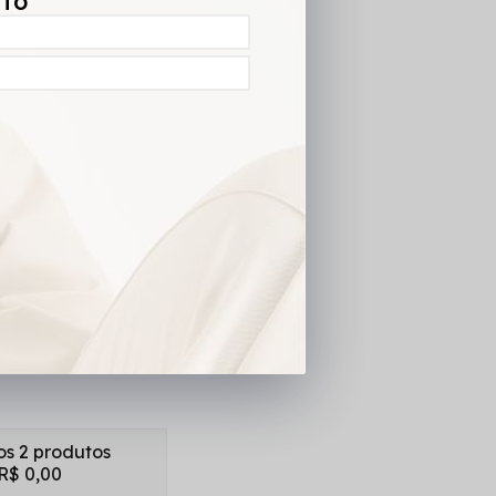
NTO
os 2 produtos
R$ 0,00