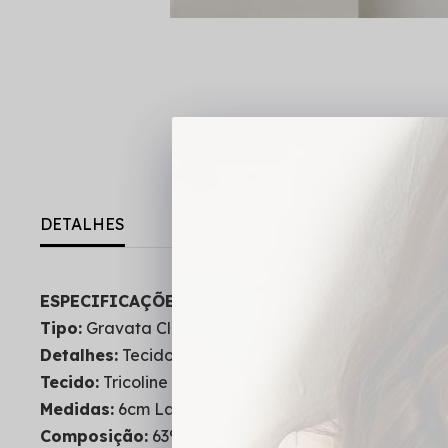
DETALHES
ESPECIFICAÇÕES DO PRODUTO:
Tipo:
Gravata Clássica
Detalhes:
Tecido não estica
Tecido:
Tricoline
Medidas:
6cm Largura - 121cm Comprimento
Composição:
63% Poliéster - 33% Poliamida - 4% E