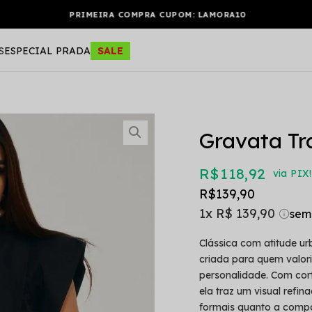
PRIMEIRA COMPRA CUPOM: LAMORA10
S
ESPECIAL PRADA
SALE
Gravata Tr
R$ 118,92
via PIX!
R$ 139,90
1x
R$ 139,90
Clássica com atitude ur
criada para quem valor
personalidade. Com cort
ela traz um visual refi
formais quanto a compo