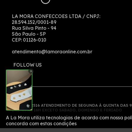
LA MORA CONFECCOES LTDA
/ CNPJ:
28.594.152/0001-89
Rua Silva Pinto
-
94
São Paulo
-
SP
CEP:
01126-010
atendimento@lamoraonline.com.br
(11) 913522516 ATENDIMENTO DE SEGUNDA À QUINTA DAS 9
DAS 9H ÀS 16H EXCETO SABADO, DOMINGO E FERIADO
A La Mora utiliza tecnologias de acordo com nossa pol
concorda com estas condições
.