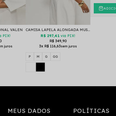
ADICI
ONAL VALEN
CAMISA LAPELA ALONGADA MUSCLE TEE ALTHEA
a PIX!
R$ 297,41
via PIX!
0
R$ 349,90
3x
R$ 116,63
P
M
G
GG
MEUS DADOS
POLÍTICAS