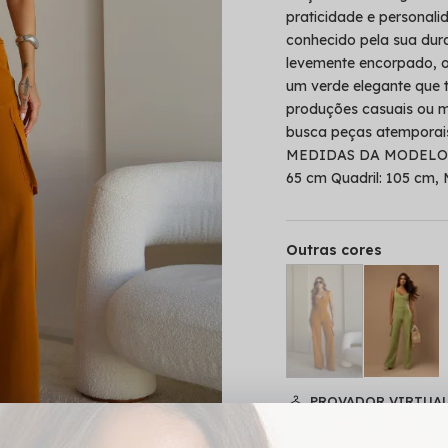
praticidade e personali
conhecido pela sua dur
levemente encorpado, 
um verde elegante que t
produções casuais ou m
busca peças atemporai
MEDIDAS DA MODELO: Alt
65 cm Quadril: 105 cm,
Outras cores
PROVADOR VIRTUA
Cor