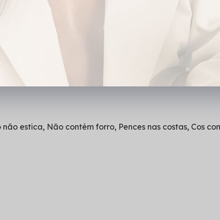
es, Duplo tecido frente e costa,Tecido não estica, Não con
 não estica, Não contém forro, Pences nas costas, Cos co