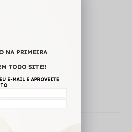
G
O NA PRIMEIRA
A SACOLA
EM TODO SITE!!
CALCULAR FRETE
EU E-MAIL E APROVEITE
NTO