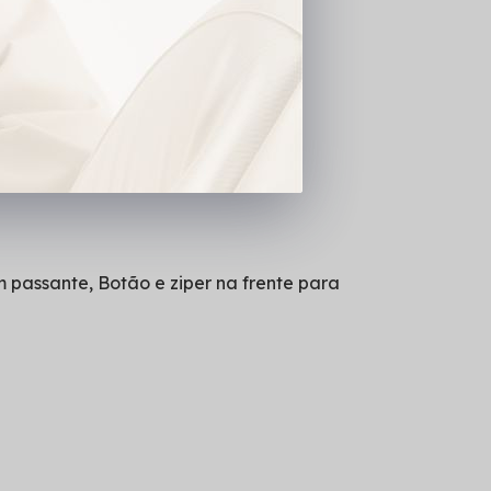
tém bojo.
m passante, Botão e ziper na frente para