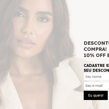
Tamanho
P
M
G
G
DESCONT
ADICIONAR 
COMPRA!
10% OFF 
CADASTRE S
SEU DESCO
SKU:
13121
Eu quero!