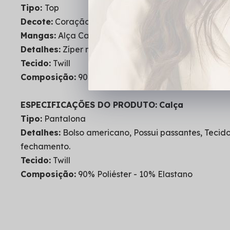
Tipo:
Top
Decote:
Coração
Mangas:
Alça Cavada
Detalhes:
Zíper nas costas, Frente com varios recort
Tecido:
Twill
Composição:
90% Poliéster - 10% Elastano
ESPECIFICAÇÕES DO PRODUTO:
Calça
Tipo:
Pantalona
Detalhes:
Bolso americano, Possui passantes, Tecido
fechamento.
Tecido:
Twill
Composição:
90% Poliéster - 10% Elastano