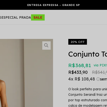
ENTREGA EXPRESSA - GRANDE SP
S
ESPECIAL PRADA
SALE
20% OFF
Conjunto T
R$ 368,81
via PIX!
R$ 433,90
R$ 541,
4x
R$ 108,48
O look perfeito para unir
Conjunto Serandí traz u
por top estruturado com
calça de modelagem ret