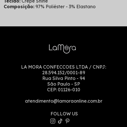
Tecido:
Crepe Shine
Composição:
97% Poliéster - 3% Elastano
LA MORA CONFECCOES LTDA
/ CNPJ:
28.594.152/0001-89
Rua Silva Pinto
-
94
São Paulo
-
SP
CEP:
01126-010
atendimento@lamoraonline.com.br