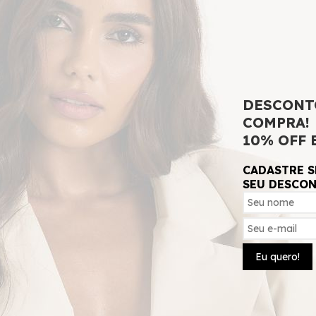
ADICIONAR 
DESCONT
COMPRA!
SKU:
1333
10% OFF 
CADASTRE S
SEU DESCO
Eu quero!
ertura Lateral, Contém forro, Pence na Cintura, Tecido Nã