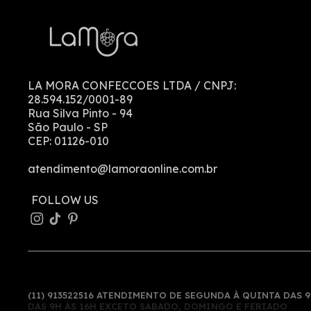
LA MORA CONFECCOES LTDA
/ CNPJ:
28.594.152/0001-89
Rua Silva Pinto
-
94
São Paulo
-
SP
CEP:
01126-010
atendimento@lamoraonline.com.br
(11) 913522516 ATENDIMENTO DE SEGUNDA À QUINTA DAS 9
DAS 9H ÀS 16H EXCETO SABADO, DOMINGO E FERIADO