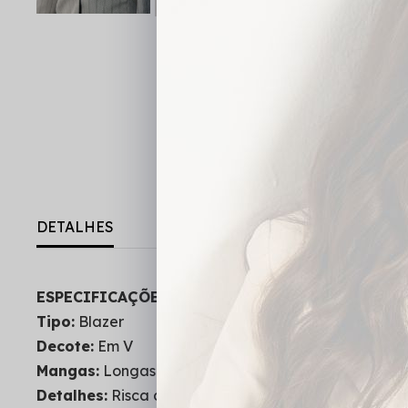
DETALHES
ESPECIFICAÇÕES DO PRODUTO:
Tipo:
Blazer
Decote:
Em V
Mangas:
Longas
Detalhes:
Risca de Giz, Cinto Lateral, Drapeado, Ab