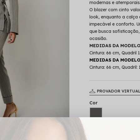
modernas e atemporais
O blazer com cinto valor
look, enquanto a calça
impecável e conforto. 
que busca sofisticação,
ocasião.
MEDIDAS DA MODELO 
Cintura: 66 cm, Quadril
MEDIDAS DA MODELO 
Cintura: 66 cm, Quadril
PROVADOR VIRTUA
Cor
Tamanho
P
M
G
G