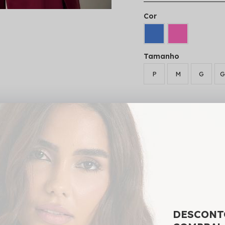
Cor
Tamanho
P
M
G
G
ADICIONAR 
SKU:
77542
DESCONT