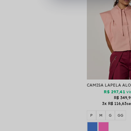
R$ 297,41
vi
R$ 349,
3x
R$ 116,63
P
M
G
GG