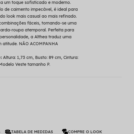
na um toque sofisticado e moderno.
o de caimento impecável, é ideal para
do look mais casual ao mais refinado.
 combinações fáceis, tornando-se uma
rda-roupa atemporal. Perfeita para
personalidade, a Althea traduz uma
com atitude. NÃO ACOMPANHA
O:
Altura: 1,73 cm, Busto: 89 cm, Cintura:
 Modelo Veste tamanho P.
L
TABELA DE MEDIDAS
COMPRE O LOOK