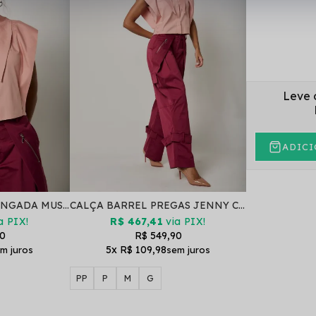
Leve 
ADICI
CAMISA LAPELA ALONGADA MUSCLE TEE ALTHEA ROSA
CALÇA BARREL PREGAS JENNY CHERRY
a PIX!
R$ 467,41
via PIX!
90
R$ 549,90
5x
R$ 109,98
PP
P
M
G