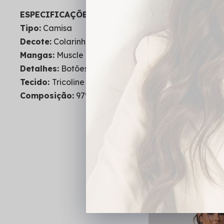
ESPECIFICAÇÕES DO PRODUTO:
Tipo:
Camisa
Decote:
Colarinho
Mangas:
Muscle Tee
Detalhes:
Botões, Recortes Vertical, Lapela Alonga
Tecido:
Tricoline
Composição:
97% Algodão - 3% Elastano