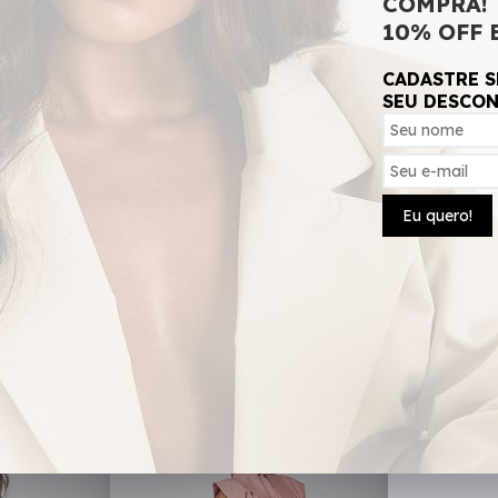
COMPRA!
10% OFF 
CADASTRE S
SEU DESCO
da, Tecido Não Estica.
Eu quero!
Compre em Conjunto