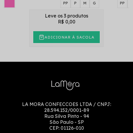
PP
P
M
G
PP
Leve os 3 produtos
R$ 0,00
ADICIONAR À SACOLA
LA MORA CONFECCOES LTDA
/ CNPJ:
28.594.152/0001-89
Rua Silva Pinto
-
94
São Paulo
-
SP
CEP:
01126-010