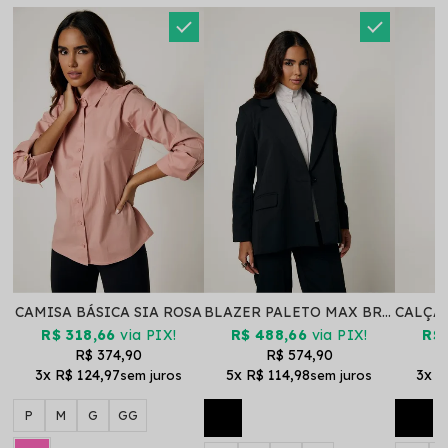
CAMISA BÁSICA SIA ROSA
BLAZER PALETO MAX BRU PRETO
R$ 318,66
via PIX!
R$ 488,66
via PIX!
R$ 
R$ 374,90
R$ 574,90
3x
R$ 124,97
5x
R$ 114,98
3x
R
P
M
G
GG