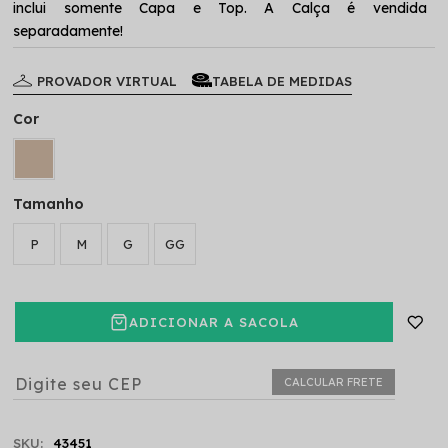
inclui somente Capa e Top. A Calça é vendida
separadamente!
PROVADOR VIRTUAL
TABELA DE MEDIDAS
Cor
Tamanho
P
M
G
GG
ADICIONAR A SACOLA
CALCULAR FRETE
SKU:
43451