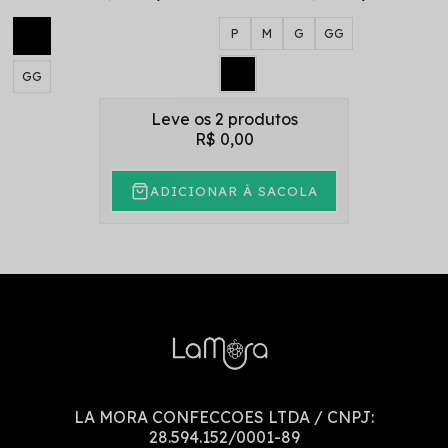
P
M
G
GG
GG
Leve os 2 produtos
R$ 0,00
ADICIONAR À SACOLA
LA MORA CONFECCOES LTDA
/ CNPJ:
28.594.152/0001-89