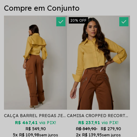
Compre em Conjunto
20%
OFF
CALÇA BARREL PREGAS JENNY MARROM
CAMISA CROPPED RECORTE CELINE MOSTARDA
R$ 467,41
via PIX!
R$ 237,91
via PIX!
R$ 549,90
R$ 349,90
R$ 279,90
5x
R$ 109,98
2x
R$ 139,95