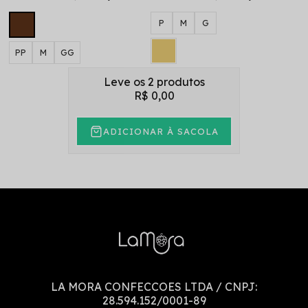
P
M
G
PP
M
GG
Leve os 2 produtos
R$ 0,00
ADICIONAR À SACOLA
LA MORA CONFECCOES LTDA
/ CNPJ:
28.594.152/0001-89