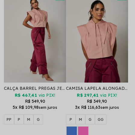
CALÇA BARREL PREGAS JENNY CHERRY
CAMISA LAPELA ALONGADA MUSCLE TEE ALTHEA ROSA
R$ 467,41
via PIX!
R$ 297,41
via PIX!
R$ 549,90
R$ 349,90
5x
R$ 109,98
3x
R$ 116,63
PP
P
M
G
P
M
G
GG