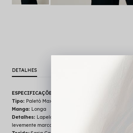
DETALHES
ESPECIFICAÇÕES DO PRODUTO:
Tipo:
Paletó Max
Manga:
Longa
Detalhes:
Lapela clássica, caimento estruturado, fe
levemente marcados;