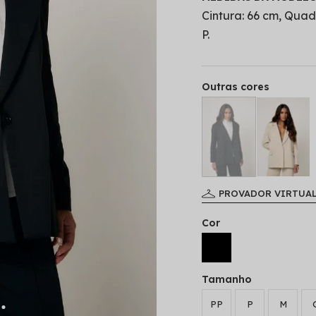
Cintura: 66 cm, Qua
P.
Outras cores
PROVADOR VIRTUA
Cor
Tamanho
PP
P
M