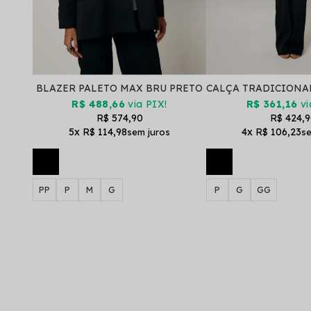
BLAZER PALETO MAX BRU PRETO
R$ 488,66
via PIX!
R$ 361,16
vi
R$ 574,90
R$ 424,
5x
R$ 114,98
4x
R$ 106,23
PP
P
M
G
P
G
GG