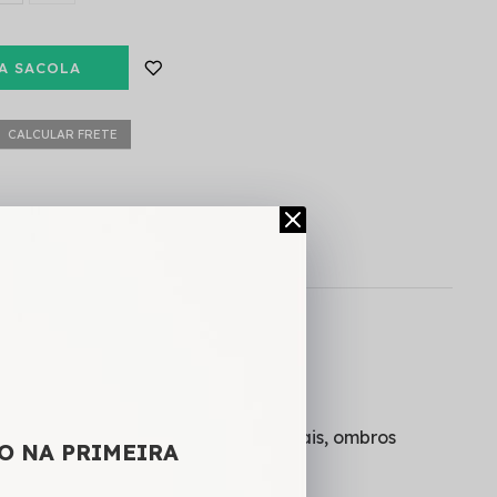
A SACOLA
CALCULAR FRETE
 interno, não estica, abertura laterais, ombros
O NA PRIMEIRA