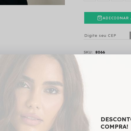
ADICIONAR 
SKU:
8066
chamento frontal por botão, bolso com lapela, possui forro
DESCONT
COMPRA!