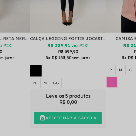
CALÇA TRADICIONAL RETA NERVURA BRU PRETO
CALÇA LEGGING FOTTIE JOCASTA PRETO
CAMISA 
a PIX!
R$ 339,91
via PIX!
R$ 31
90
R$ 399,90
R
3x
R$ 133,30
3x
R$ 
P
M
G
PP
M
GG
Leve os 5 produtos
R$ 0,00
ADICIONAR À SACOLA