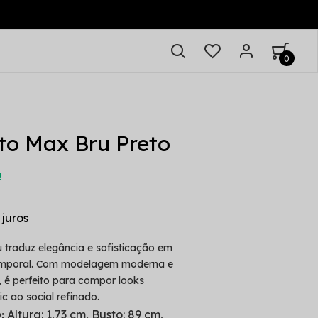
0
eto Max Bru Preto
!
 traduz elegância e sofisticação em
temporal. Com modelagem moderna e
é perfeito para compor looks
c ao social refinado.
Altura: 1,73 cm, Busto: 89 cm,
: