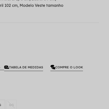
dril 102 cm, Modelo Veste tamanho
L
TABELA DE MEDIDAS
COMPRE O LOOK
G
GG