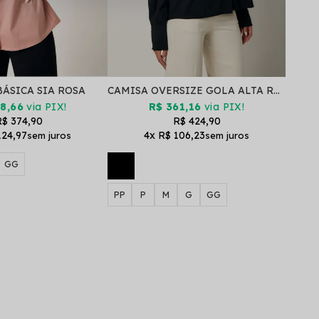
BÁSICA SIA ROSA
CAMISA OVERSIZE GOLA ALTA ROLÊ GEILLIS PRETO
8,66
via PIX!
R$ 361,16
via PIX!
$ 374,90
R$ 424,90
124,97
4x
R$ 106,23
GG
PP
P
M
G
GG