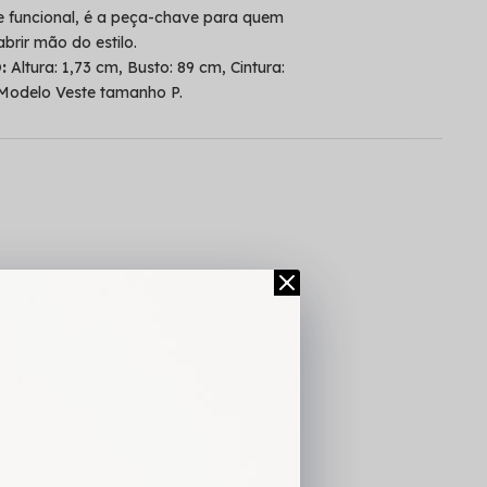
 e funcional, é a peça-chave para quem
brir mão do estilo.
O:
Altura: 1,73 cm, Busto: 89 cm, Cintura:
 Modelo Veste tamanho P.
L
TABELA DE MEDIDAS