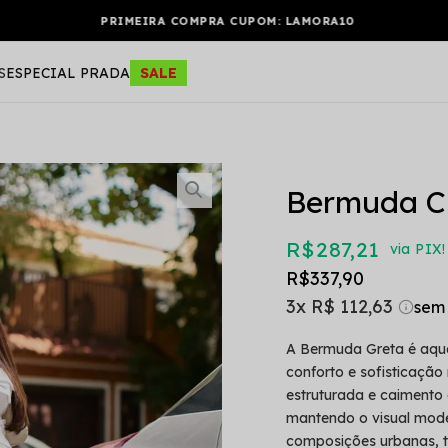
PRIMEIRA COMPRA CUPOM: LAMORA10
S
ESPECIAL PRADA
SALE
Bermuda Cl
R$ 287,21
via PIX!
R$ 337,90
3x
R$ 112,63
A Bermuda Greta é aque
conforto e sofisticaçã
estruturada e caimento a
mantendo o visual mode
composições urbanas, tr