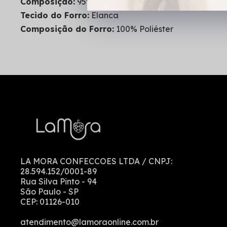
Composição:
95% Poliéster - 5% Elastano
Tecido do Forro:
Elanca
Composição do Forro:
100% Poliéster
LA MORA CONFECCOES LTDA
/ CNPJ:
28.594.152/0001-89
Rua Silva Pinto
-
94
São Paulo
-
SP
CEP:
01126-010
atendimento@lamoraonline.com.br