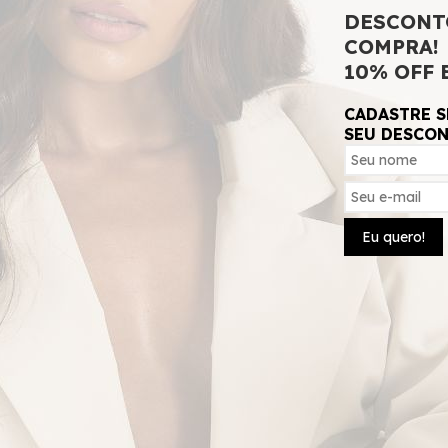
P
M
G
G
DESCONT
COMPRA!
10% OFF 
ADICIONAR 
CADASTRE S
SEU DESCO
SKU:
50121
Eu quero!
Pence nas costas, Contém forro.