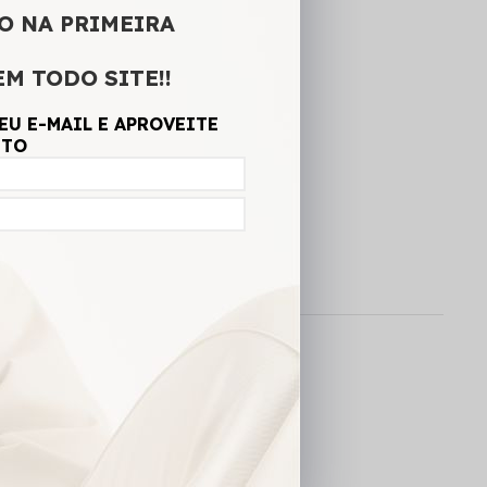
G
O NA PRIMEIRA
EM TODO SITE!!
A SACOLA
EU E-MAIL E APROVEITE
NTO
CALCULAR FRETE