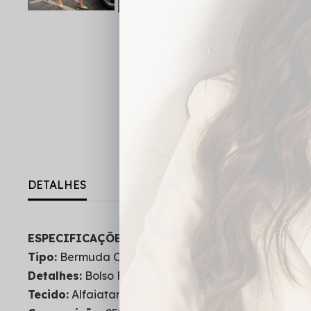
DETALHES
ESPECIFICAÇÕES DO PRODUTO:
Tipo:
Bermuda Clássica
Detalhes:
Bolso Faca, Passante, Tecido não estica, 
Tecido:
Alfaiataria Veneta